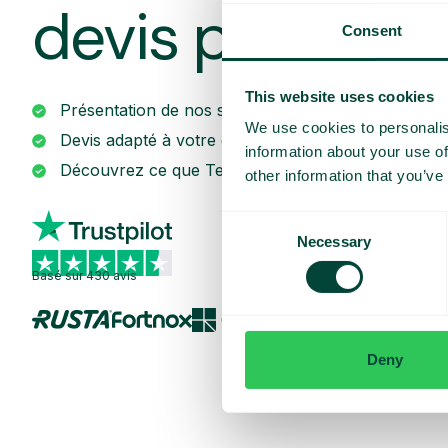
devis personna
Consent
This website uses cookies
Présentation de nos services
We use cookies to personalis
Devis adapté à votre entreprise
information about your use of
Découvrez ce que Telavox peut apporter à votre e
other information that you’ve
Consent
Necessary
Selection
Basé sur 430 avis
Deny