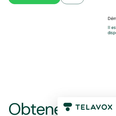
Dém
Il e
disp
Obtenez une d