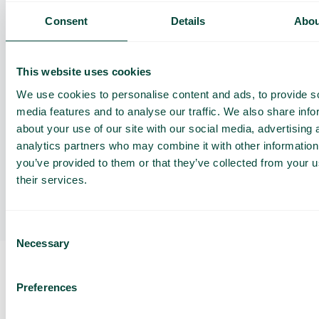
Consent
Details
Abou
Que puis-je faire avec l’intégration Telavox avec
Dynamics ?
This website uses cookies
We use cookies to personalise content and ads, to provide s
media features and to analyse our traffic. We also share info
De quelles licences ai-je besoin ?
about your use of our site with our social media, advertising 
analytics partners who may combine it with other information
you’ve provided to them or that they’ve collected from your u
their services.
Comment fonctionne la recherche de contacts ?
Consent
Necessary
Selection
Preferences