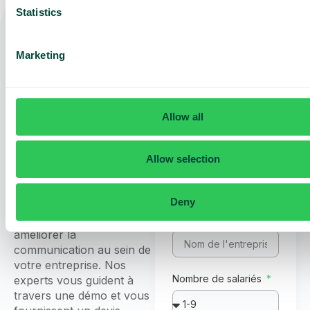
Statistics
Obtenez une
Nom et prénom
Marketing
démo et un
devis sur
mesure pour
Numéro
Allow all
Courriel
de
votre
téléphone
Allow selection
entreprise
Découvrez comment
Deny
Telavox peut vous faire
gagner du temps et
Nom de l'entreprise
améliorer la
communication au sein de
votre entreprise. Nos
Nombre de salariés
experts vous guident à
travers une démo et vous