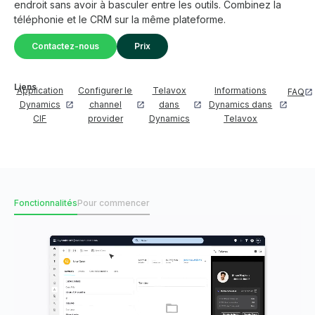
endroit sans avoir à basculer entre les outils. Combinez la
téléphonie et le CRM sur la même plateforme.
Contactez-nous
Prix
Liens
Application
Configurer le
Telavox
Informations
FAQ
Dynamics
channel
dans
Dynamics dans
CIF
provider
Dynamics
Telavox
Fonctionnalités
Pour commencer