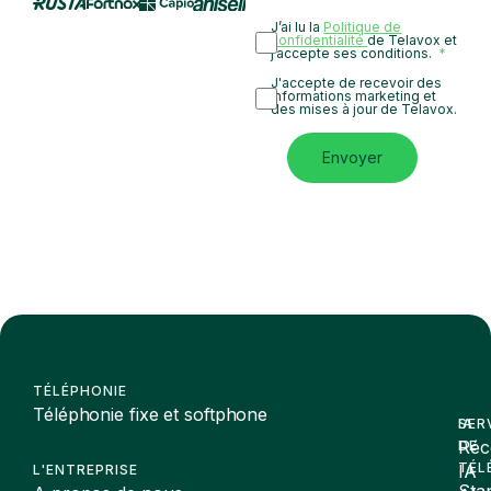
J’ai lu la
Politique de
confidentialité
de Telavox et
j’accepte ses conditions.
J'accepte de recevoir des
informations marketing et
des mises à jour de Telavox.
Envoyer
TÉLÉPHONIE
Téléphonie fixe et softphone
SER
IA
Réc
DE
TÉL
IA
L'ENTREPRISE