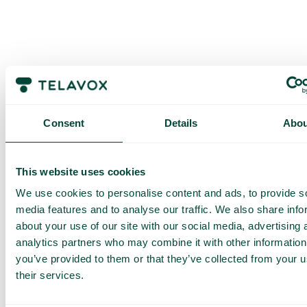
Obtenez une
Consent
Details
Abou
démo et un
devis
This website uses cookies
personnalisés
We use cookies to personalise content and ads, to provide s
Présentation de nos
media features and to analyse our traffic. We also share info
services
about your use of our site with our social media, advertising 
Devis adapté à votre
entreprise
analytics partners who may combine it with other information
you’ve provided to them or that they’ve collected from your u
Découvrez ce que
Telavox peut apporter à
their services.
votre entreprise