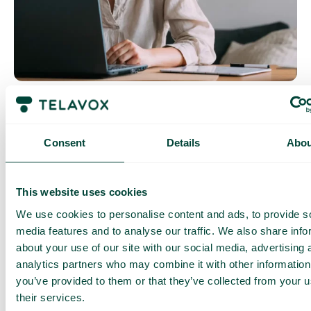
Obtenez une
Consent
Details
Abou
démo et un
devis
This website uses cookies
personnalisés
We use cookies to personalise content and ads, to provide s
media features and to analyse our traffic. We also share info
Présentation de nos
services
about your use of our site with our social media, advertising 
Devis adapté à votre
analytics partners who may combine it with other information
entreprise
you’ve provided to them or that they’ve collected from your u
Découvrez ce que
their services.
Telavox peut apporter à