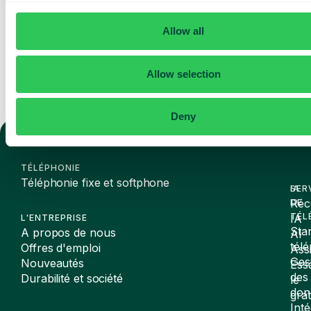
Envoyer
Allow all
Allow selection
Deny
TÉLÉPHONIE
Téléphonie fixe et softphone
SER
IA
Réc
DE
TÉL
IA
L'ENTREPRISE
Sta
A propos de nous
AI
tél
Offres d'emploi
Assi
Ges
Nouveautés
Ess
des
Durabilité et société
le
don
gra
Inté