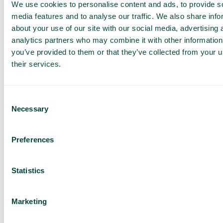
Obtenez une
We use cookies to personalise content and ads, to provide s
media features and to analyse our traffic. We also share info
démo et un
about your use of our site with our social media, advertising 
devis
analytics partners who may combine it with other information
personnalisés
you’ve provided to them or that they’ve collected from your u
their services.
Présentation de nos
services
Devis adapté à votre
Consent
entreprise
Necessary
Selection
Découvrez ce que
Telavox peut apporter à
votre entreprise
Preferences
Basé sur 430 avis
Statistics
J’ai lu la
Politique de
confidentialité
de Telavox et
j’accepte ses conditions.
Marketing
J'accepte de recevoir des
informations marketing et
des mises à jour de Telavox.