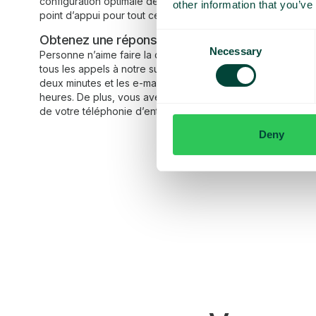
configuration optimale de la plateforme de téléphonie. C’es
other information that you’ve
point d’appui pour tout ce qui concerne la téléphonie d’ent
Consent
Obtenez une réponse dans les 2 minutes
Necessary
Selection
Personne n’aime faire la queue au téléphone. En semaine,
tous les appels à notre support reçoivent une réponse en 
deux minutes et les e-mails reçoivent une réponse en moi
heures. De plus, vous avez toujours accès à une administra
de votre téléphonie d’entreprise dans notre portail d’admini
Deny