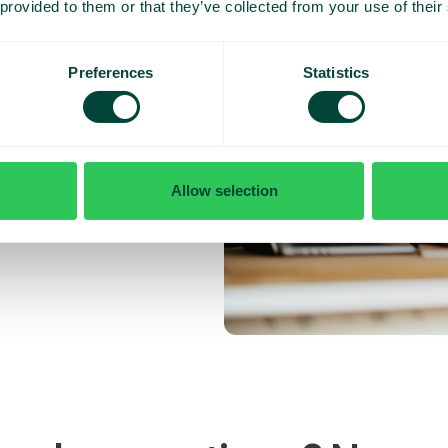
t votre
 provided to them or that they’ve collected from your use of their
reprise.
Preferences
Statistics
 96 % de
moins de
ns de 24
tion simple
stration.
Allow selection