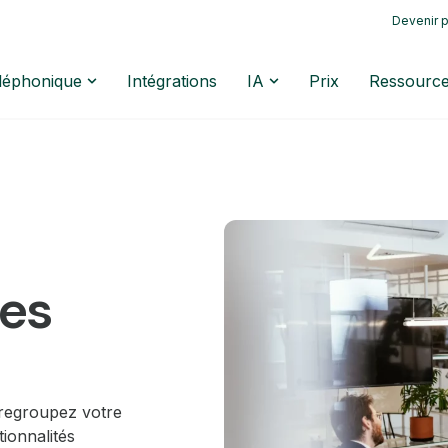
Devenir p
éléphonique
Intégrations
IA
Prix
Ressourc
tes
 regroupez votre
ionnalités