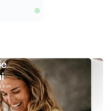
ie
i
s à un