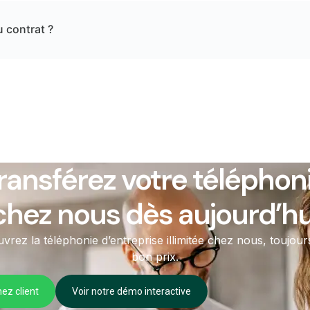
u contrat ?
ransférez votre téléphon
chez nous dès aujourd’hu
vrez la téléphonie d’entreprise illimitée chez nous, toujour
bon prix.
ez client
Voir notre démo interactive