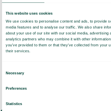
Devis adapté à votre
entreprise
Découvrez ce que
This website uses cookies
Telavox peut apporter à
votre entreprise
We use cookies to personalise content and ads, to provide s
media features and to analyse our traffic. We also share info
about your use of our site with our social media, advertising 
Basé sur 430 avis
analytics partners who may combine it with other information
J’ai lu la
Politique de
you’ve provided to them or that they’ve collected from your u
confidentialité
de Telavox et
j’accepte ses conditions.
their services.
J'accepte de recevoir des
informations marketing et
des mises à jour de Telavox.
Consent
Necessary
Envoyer
Selection
Preferences
Statistics