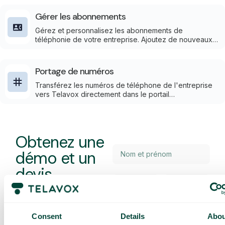
prennent effet immédiatement en temps réel.
Gérer les abonnements
Gérez et personnalisez les abonnements de
téléphonie de votre entreprise. Ajoutez de nouveaux
abonnements, ajustez et suivez les coûts, le tout via un
portail simple d'utilisation.
Portage de numéros
Transférez les numéros de téléphone de l'entreprise
vers Telavox directement dans le portail
d'administration – rapidement, de manière contrôlée et
sans complications.
Obtenez une
démo et un
devis
personnalisés
Présentation de nos
services
Consent
Details
Abou