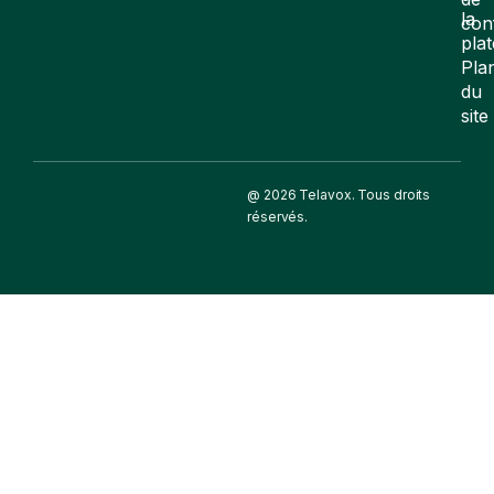
la
con
pla
Pla
du
site
@ 2026 Telavox. Tous droits
réservés.