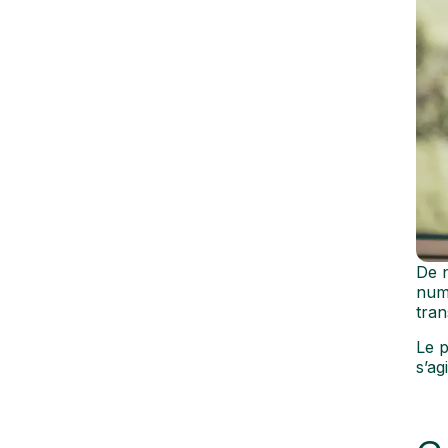
De n
numé
tran
Le p
s’ag