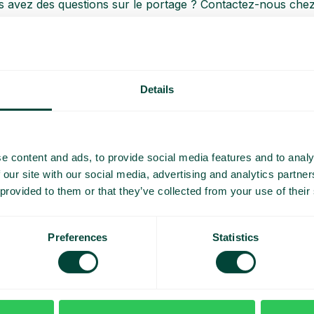
 avez des questions sur le portage ? Contactez-nous chez
Details
ulaires
e content and ads, to provide social media features and to analy
 our site with our social media, advertising and analytics partn
 provided to them or that they’ve collected from your use of their
Portail d’administration
En tant qu’administrateur, vous avez un
contrôle total via le portail. Les modifications
Preferences
Statistics
et les mises à jour de votre téléphonie et de
la plateforme de téléphonie prennent effet
immédiatement en temps réel.