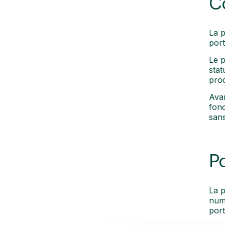
C
La p
port
Le p
stat
pro
Avan
fonc
sans
P
La p
numé
port