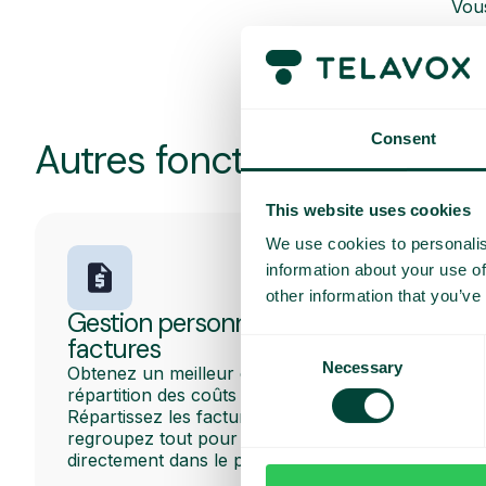
Vous
Consent
Autres fonctionnalités pop
This website uses cookies
We use cookies to personalis
information about your use of
other information that you’ve
Gestion personnalisée des
factures
Consent
Necessary
Obtenez un meilleur contrôle sur la
Selection
répartition des coûts dans l’entreprise.
Répartissez les factures par utilisateur ou
regroupez tout pour l’ensemble du bureau
directement dans le portail d’administration.