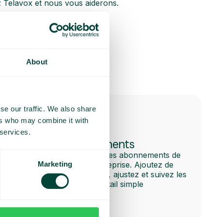
 Telavox et nous vous aiderons.
About
se our traffic. We also share
ers who may combine it with
 services.
Gérer les abonnements
Gérez et personnalisez les abonnements de
téléphonie de votre entreprise. Ajoutez de
Marketing
nouveaux abonnements, ajustez et suivez les
coûts, le tout via un portail simple
d’utilisation.