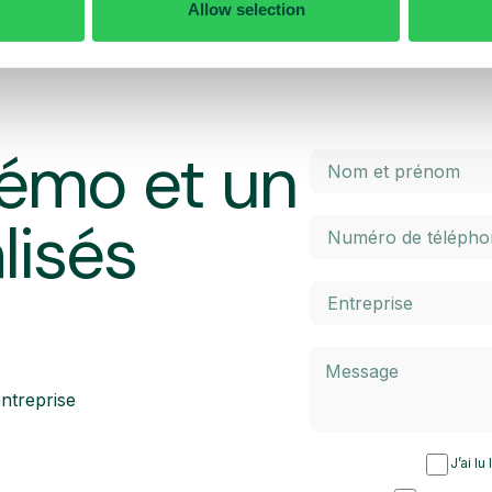
Allow selection
émo et un
lisés
ntreprise
J’ai lu