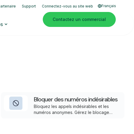
Français
artenaire
Support
Connectez-vous au site web
Contactez un commercial
es
Bloquer des numéros indésirables
Bloquez les appels indésirables et les
numéros anonymes. Gérez le blocage
simplement par utilisateur ou de manière
centralisée dans le portail d'administration.