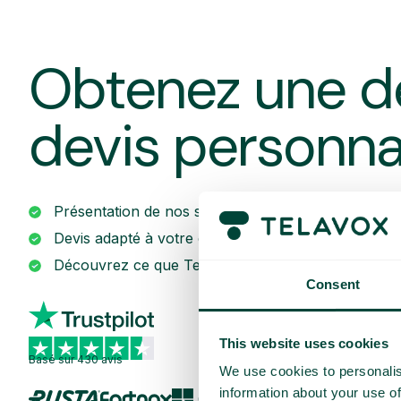
Obtenez une d
devis personna
Présentation de nos services
Devis adapté à votre entreprise
Découvrez ce que Telavox peut apporter à votre e
Consent
This website uses cookies
Basé sur 430 avis
We use cookies to personalis
information about your use of