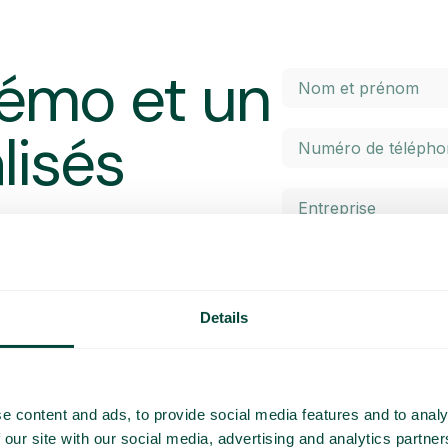
émo et un
lisés
ntreprise
Details
J’ai lu
J'accepte d
e content and ads, to provide social media features and to analy
 our site with our social media, advertising and analytics partn