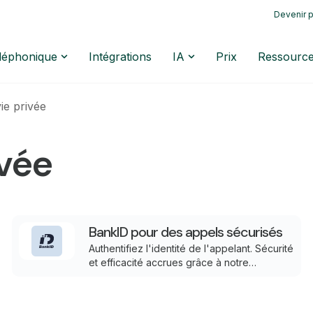
Devenir p
éléphonique
Intégrations
IA
Prix
Ressourc
vie privée
ivée
BankID pour des appels sécurisés
Authentifiez l'identité de l'appelant. Sécurité
et efficacité accrues grâce à notre
intégration BankID.