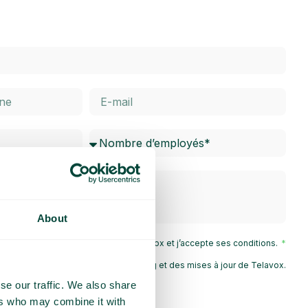
About
 la
Politique de confidentialité
de Telavox et j’accepte ses conditions.
e recevoir des informations marketing et des mises à jour de Telavox.
se our traffic. We also share
Envoyer
ers who may combine it with