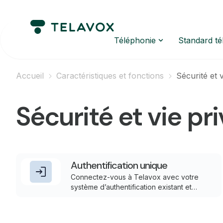
Téléphonie
Standard t
Accueil
Caractéristiques et fonctions
Sécurité et 
Sécurité et vie pr
Authentification unique
Connectez-vous à Telavox avec votre
système d’authentification existant et
centralisez tous les accès derrière une
seule et même connexion sécurisée.