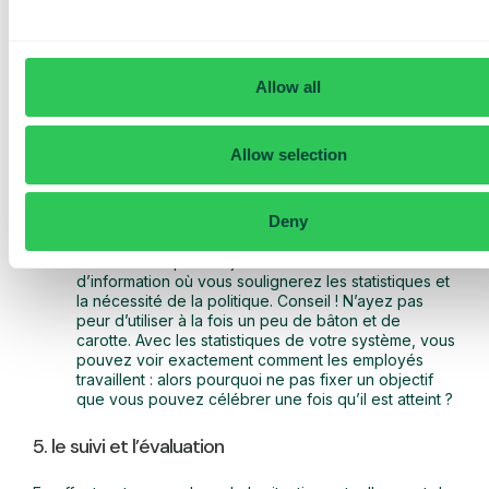
politique, il est nécessaire qu’elle soit mise en œuvre
correctement dans l’organisation. Il peut être fatigant et
ennuyeux d’avoir encore un autre document de politique
à suivre – mais si vous le faites correctement dès le
Allow all
départ, il deviendra une partie naturelle de la vie
quotidienne de chaque employé.
Pour les nouveaux employés : assurez-vous que
Allow selection
tous les nouveaux employés qui reçoivent un
téléphone reçoivent également la politique en
même temps. Et exigez qu’ils la lisent (et la
Deny
comprennent) avant de commencer à travailler !
Pour les employés existants : organisez un
séminaire de petit-déjeuner ou une réunion
d’information où vous soulignerez les statistiques et
la nécessité de la politique. Conseil ! N’ayez pas
peur d’utiliser à la fois un peu de bâton et de
carotte. Avec les statistiques de votre système, vous
pouvez voir exactement comment les employés
travaillent : alors pourquoi ne pas fixer un objectif
que vous pouvez célébrer une fois qu’il est atteint ?
5. le suivi et l’évaluation