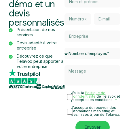
démo et un
devis
personnalisés
Présentation de nos
services
Devis adapté à votre
entreprise
Découvrez ce que
Telavox peut apporter à
votre entreprise
Basé sur 430 avis
J’ai lu la
Politique de
confidentialité
de Telavox et
j’accepte ses conditions.
J'accepte de recevoir des
informations marketing et
des mises à jour de Telavox.
Envoyer