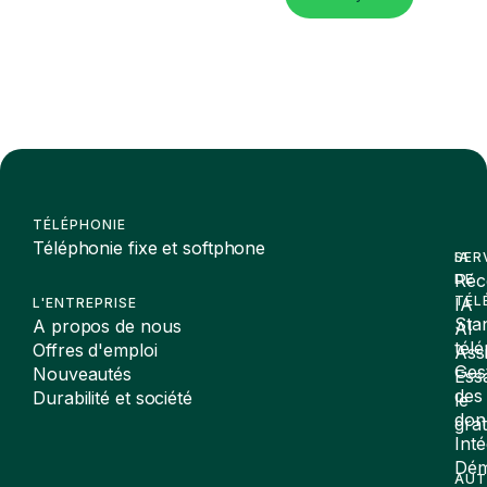
TÉLÉPHONIE
Téléphonie fixe et softphone
SER
IA
Réc
DE
TÉL
IA
L'ENTREPRISE
Sta
A propos de nous
AI
tél
Offres d'emploi
Assi
Ges
Nouveautés
Ess
des
Durabilité et société
le
don
gra
Inté
Dé
AUT