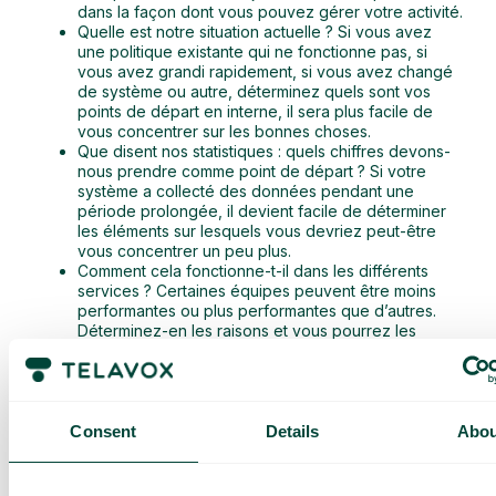
dans la façon dont vous pouvez gérer votre activité.
Quelle est notre situation actuelle ? Si vous avez
une politique existante qui ne fonctionne pas, si
vous avez grandi rapidement, si vous avez changé
de système ou autre, déterminez quels sont vos
points de départ en interne, il sera plus facile de
vous concentrer sur les bonnes choses.
Que disent nos statistiques : quels chiffres devons-
nous prendre comme point de départ ? Si votre
système a collecté des données pendant une
période prolongée, il devient facile de déterminer
les éléments sur lesquels vous devriez peut-être
vous concentrer un peu plus.
Comment cela fonctionne-t-il dans les différents
services ? Certaines équipes peuvent être moins
performantes ou plus performantes que d’autres.
Déterminez-en les raisons et vous pourrez les
aborder de manière spécifique dans la politique.
2. utiliser un modèle de politique téléphonique
comme point de départ
Consent
Details
Abou
Que vous ayez déjà une politique existante ou que vous