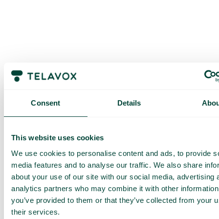
Obtenez une
Consent
Details
Abou
démo et un
devis
This website uses cookies
personnalisés
We use cookies to personalise content and ads, to provide s
media features and to analyse our traffic. We also share info
Présentation de nos
services
about your use of our site with our social media, advertising 
analytics partners who may combine it with other information
Devis adapté à votre
entreprise
you’ve provided to them or that they’ve collected from your u
their services.
Découvrez ce que