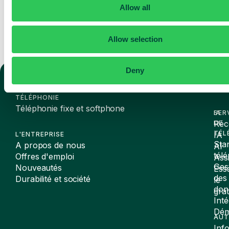
Allow all
Allow selection
Deny
TÉLÉPHONIE
Téléphonie fixe et softphone
SER
IA
Réc
DE
TÉL
IA
L'ENTREPRISE
Sta
A propos de nous
AI
tél
Offres d'emploi
Assi
Ges
Nouveautés
Ess
des
Durabilité et société
le
don
gra
Inté
Dé
AUT
Inf