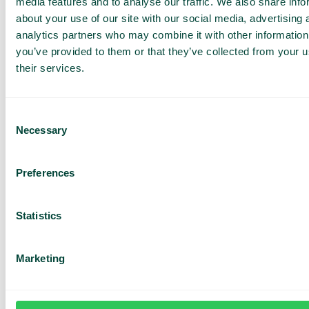
media features and to analyse our traffic. We also share info
devis
about your use of our site with our social media, advertising 
personnalisés
analytics partners who may combine it with other information
you’ve provided to them or that they’ve collected from your u
Présentation de nos
their services.
services
Devis adapté à votre
entreprise
Consent
Découvrez ce que
Necessary
Selection
Telavox peut apporter à
votre entreprise
Preferences
Basé sur 430 avis
J’ai lu la
Politique de
Statistics
confidentialité
de Telavox et
j’accepte ses conditions.
J'accepte de recevoir des
informations marketing et
Marketing
des mises à jour de Telavox.
Envoyer