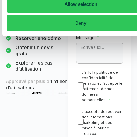
Allow selection
votre entreprise. Nos
Nombre de salariés
experts vous guident à
travers une démo et vous
Deny
fournissent un devis
personnalisé.
Message
Réserver une démo
Obtenir un devis
gratuit
Explorer les cas
d’utilisation
J’ai lu la politique de
confidentialité de
Approuvé par plus d’
1 million
Telavox et j’accepte le
d’utilisateurs
traitement de mes
données
personnelles.
J'accepte de recevoir
des informations
marketing et des
mises à jour de
Telavox.