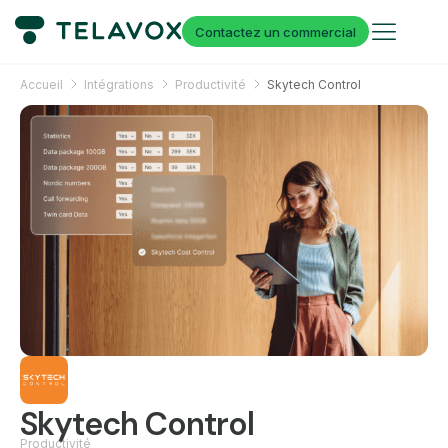
Contactez un commercial
Accueil
Intégrations
Productivité
Skytech Control
Skytech Control
Productivité