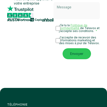
votre entreprise
Basé sur 430 avis
J’ai lu la
Politique de
confidentialité
de Telavox et
j’accepte ses conditions.
J'accepte de recevoir des
informations marketing et
des mises à jour de Telavox.
Envoyer
TÉLÉPHONIE