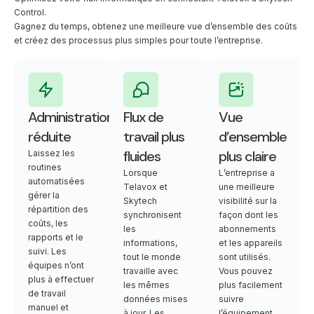
Control.
Gagnez du temps, obtenez une meilleure vue d’ensemble des coûts
et créez des processus plus simples pour toute l’entreprise.
Administration
Flux de
Vue
réduite
travail plus
d’ensemble
fluides
plus claire
Laissez les
routines
Lorsque
L’entreprise a
automatisées
Telavox et
une meilleure
gérer la
Skytech
visibilité sur la
répartition des
synchronisent
façon dont les
coûts, les
les
abonnements
rapports et le
informations,
et les appareils
suivi. Les
tout le monde
sont utilisés.
équipes n’ont
travaille avec
Vous pouvez
plus à effectuer
les mêmes
plus facilement
de travail
données mises
suivre
manuel et
à jour. Les
l’équipement,