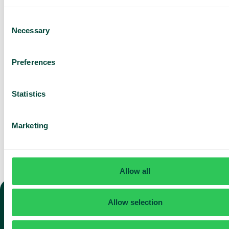
Consent
Basé sur 430 avis
Necessary
Selection
J’ai lu la
Politique de
confidentialité
de Telavox et
j’accepte ses conditions.
Preferences
J'accepte de recevoir des
informations marketing et
des mises à jour de Telavox.
Statistics
Envoyer
Marketing
Allow all
Allow selection
TÉLÉPHONIE
Téléphonie fixe et softphone