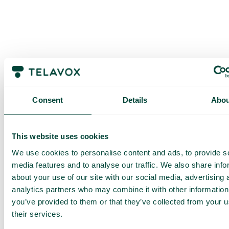
Obtenez une
Consent
Details
Abou
démo et un
devis
This website uses cookies
personnalisés
We use cookies to personalise content and ads, to provide s
Présentation de nos
media features and to analyse our traffic. We also share info
services
about your use of our site with our social media, advertising 
Devis adapté à votre
analytics partners who may combine it with other information
entreprise
you’ve provided to them or that they’ve collected from your u
Découvrez ce que
their services.
Telavox peut apporter à
votre entreprise