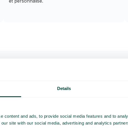
et personnalisé.
tions et réponses fréqu
Details
c l'intégration de Telavox avec Easytable ?
e content and ads, to provide social media features and to analy
 our site with our social media, advertising and analytics partn
i-je besoin ?