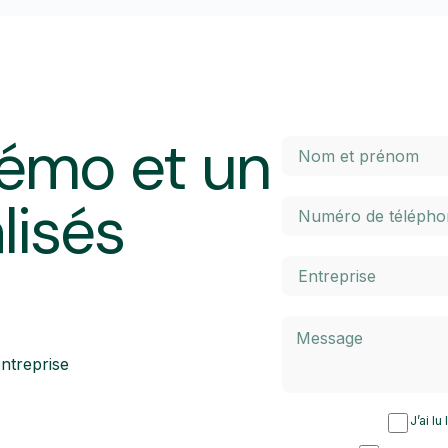
émo et un
lisés
ntreprise
J’ai lu