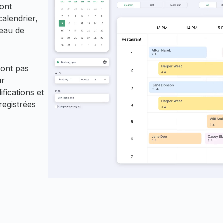
sont
alendrier,
veau de
sont pas
ur
fications et
registrées