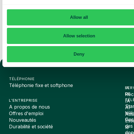
des mises à jour de Telavox.
Envoyer
Allow all
Allow selection
Deny
TÉLÉPHONIE
Téléphonie fixe et softphone
SER
IA
Réc
DE
TÉL
IA
L'ENTREPRISE
Sta
A propos de nous
AI
tél
Offres d'emploi
Assi
Ges
Nouveautés
Ess
des
Durabilité et société
le
don
gra