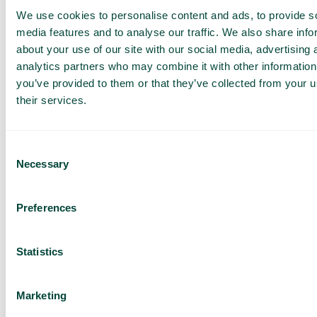
We use cookies to personalise content and ads, to provide s
Obtenez une
media features and to analyse our traffic. We also share info
démo et un
about your use of our site with our social media, advertising 
devis
analytics partners who may combine it with other information
you’ve provided to them or that they’ve collected from your u
personnalisés
their services.
Présentation de nos
services
Devis adapté à votre
Consent
entreprise
Necessary
Selection
Découvrez ce que
Telavox peut apporter à
votre entreprise
Preferences
Basé sur 430 avis
Statistics
J’ai lu la
Politique de
confidentialité
de Telavox et
j’accepte ses conditions.
Marketing
J'accepte de recevoir des
informations marketing et