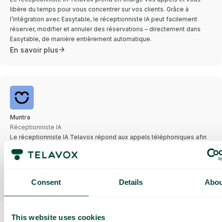
libère du temps pour vous concentrer sur vos clients. Grâce à
l’intégration avec Easytable, le réceptionniste IA peut facilement
réserver, modifier et annuler des réservations – directement dans
Easytable, de manière entièrement automatique.
En savoir plus
Muntra
Réceptionniste IA
Le réceptionniste IA Telavox répond aux appels téléphoniques afin
que vous puissiez vous concentrer pleinement sur ce qui compte :
vos patients. Grâce à l’intégration à Muntra, le réceptionniste IA gère
les réservations, les modifications et les annulations, les dossiers
des patients et les questions.
Consent
Details
Abou
En savoir plus
This website uses cookies