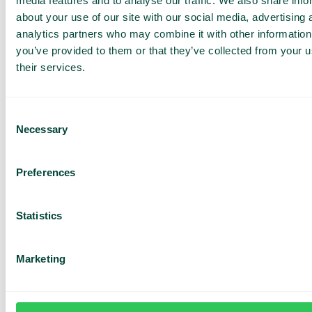
media features and to analyse our traffic. We also share info
about your use of our site with our social media, advertising 
analytics partners who may combine it with other information
you’ve provided to them or that they’ve collected from your u
Résumé des appels
their services.
Obtenez un résumé rapide de chaque appel
client – directement après la fin de l’appel.
Consent
Necessary
Selection
Preferences
Exporter les transcriptions
Faites du contenu de vos appels une ressource
sur laquelle vous pouvez travailler.
Statistics
Marketing
Transcription d’appels