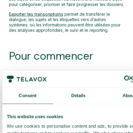
pour catégoriser, prioriser et faire progresser les dossiers.
Exporter les transcriptions
permet de transférer le
dialogue, les sujets et les étiquettes vers d’autres
systèmes, où les informations peuvent être utilisées pour
des analyses approfondies, le suivi et le reporting.
Pour commencer
Créez un dialogue client plus fluide. Contactez-nous chez
Telavox et nous vous accompagnerons tout au long du
processus.
Consent
Details
Abou
Autres fonctionnalités
This website uses cookies
populaires
We use cookies to personalise content and ads, to provide s