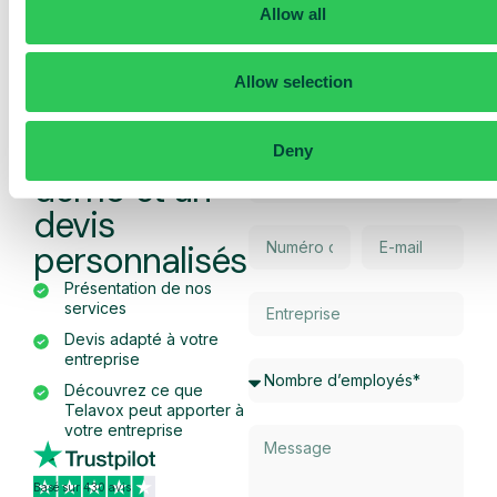
Transformez chaque appel en texte –
Allow all
consultable, traçable et simple à suivre.
Allow selection
Obtenez une
Deny
démo et un
devis
personnalisés
Présentation de nos
services
Devis adapté à votre
entreprise
Découvrez ce que
Telavox peut apporter à
votre entreprise
Basé sur 430 avis