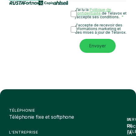
J’ai lu la
Politique de
confidentialité
de Telavox et
j’accepte ses conditions.
J'accepte de recevoir des
informations marketing et
des mises à jour de Telavox.
Envoyer
TÉLÉPHONIE
Téléphonie fixe et softphone
SER
IA
Réc
DE
TÉL
IA
L'ENTREPRISE