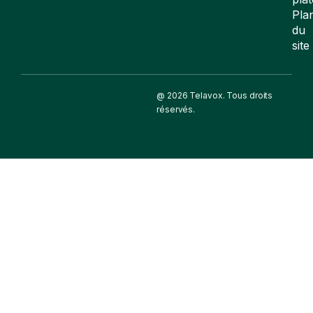
Pla
du
site
@ 2026 Telavox. Tous droits
réservés.