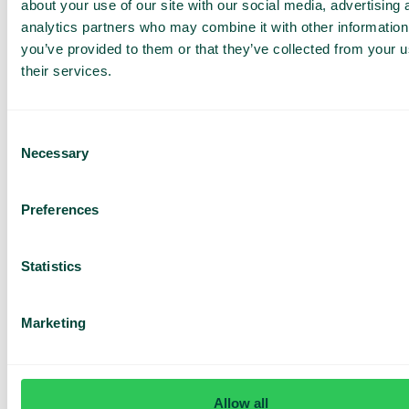
about your use of our site with our social media, advertising 
analytics partners who may combine it with other information
Gestion des tickets avec WhatsApp
you’ve provided to them or that they’ve collected from your u
Offrez à vos clients un support direct via
WhatsApp – rapide, simple et personnalisé dans
their services.
un canal qu’ils utilisent déjà.
Consent
Necessary
Selection
Preferences
Obtenez une
démo et un
Statistics
devis
personnalisés
Marketing
Présentation de nos
services
Devis adapté à votre
entreprise
Allow all