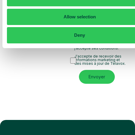
Découvrez ce que
Telavox peut apporter à
votre entreprise
Allow selection
Basé sur 430 avis
Deny
J’ai lu la
Politique de
confidentialité
de Telavox et
j’accepte ses conditions.
J'accepte de recevoir des
informations marketing et
des mises à jour de Telavox.
Envoyer