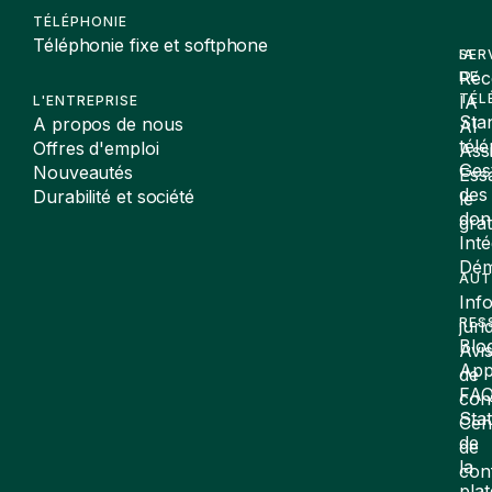
TÉLÉPHONIE
Téléphonie fixe et softphone
SER
IA
Réc
DE
TÉL
IA
L'ENTREPRISE
Sta
A propos de nous
AI
tél
Offres d'emploi
Assi
Ges
Nouveautés
Ess
des
Durabilité et société
le
don
gra
Inté
Dé
AUT
Inf
RES
juri
Blo
Avi
App
de
FA
conf
Stat
Cen
de
de
la
con
pla