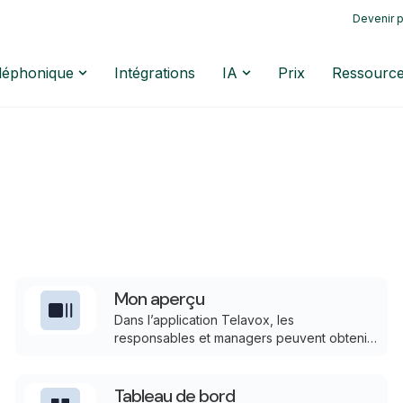
Devenir p
éléphonique
Intégrations
IA
Prix
Ressourc
Mon aperçu
Dans l’application Telavox, les
responsables et managers peuvent obtenir
une vue d’ensemble rapide de l’état actuel
des effectifs et des files d’attente.
Tableau de bord