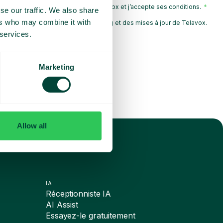
 la
Politique de confidentialité
de Telavox et j’accepte ses conditions.
se our traffic. We also share
ers who may combine it with
e recevoir des informations marketing et des mises à jour de Telavox.
 services.
Envoyer
Marketing
Allow all
IA
Réceptionniste IA
AI Assist
Essayez-le gratuitement