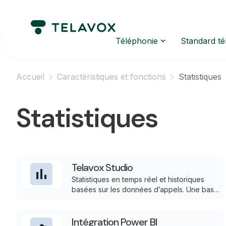
Téléphonie
Standard t
Accueil
Caractéristiques et fonctions
Statistiques
Statistiques
Telavox Studio
Statistiques en temps réel et historiques
basées sur les données d’appels. Une base
consolidée pour le suivi et l’analyse, avec la
possibilité de travailler dans des vues
prêtes à l’emploi ou d’exploiter les données
Intégration Power BI