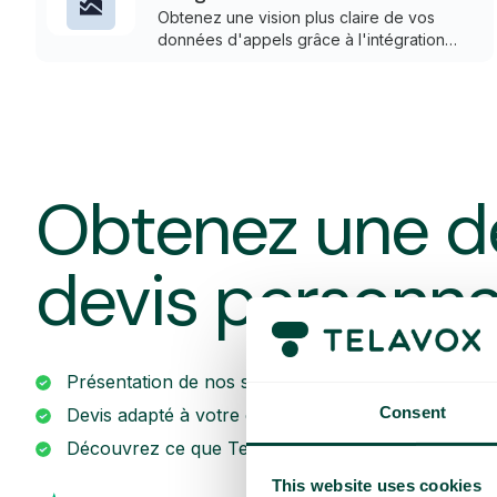
brutes via l’API.
Obtenez une vision plus claire de vos
données d'appels grâce à l'intégration
Power BI dans Telavox. Visualisez les
statistiques et prenez des décisions
davantage basées sur les données.
Obtenez une d
devis personna
Présentation de nos services
Consent
Devis adapté à votre entreprise
Découvrez ce que Telavox peut apporter à votre e
This website uses cookies