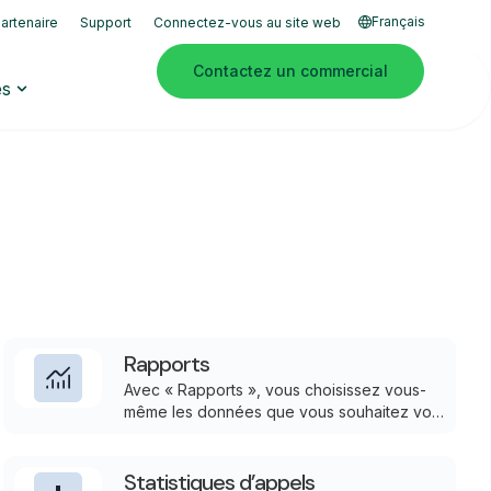
Français
artenaire
Support
Connectez-vous au site web
Contactez un commercial
es
Rapports
Avec « Rapports », vous choisissez vous-
même les données que vous souhaitez voir,
filtrez par file d’attente, utilisateur ou
période, et obtenez des rapports prêts à
l’emploi immédiatement ou envoyés sous
Statistiques d’appels