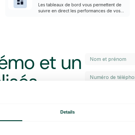
Les tableaux de bord vous permettent de
suivre en direct les performances de vos
files d’attente et de vos agents. C’est l’outil
idéal pour que l’équipe puisse avoir une
visibilité sur les performances de votre
service client.
émo et un
lisés
Details
ntreprise