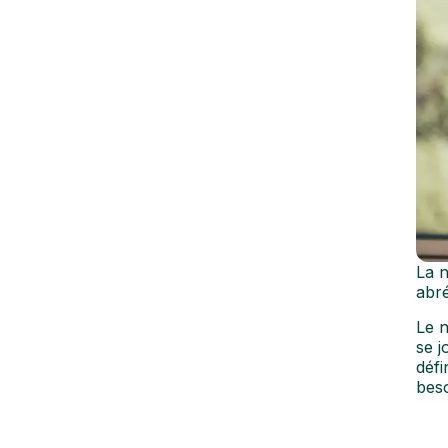
La n
abré
Le 
se 
défi
beso