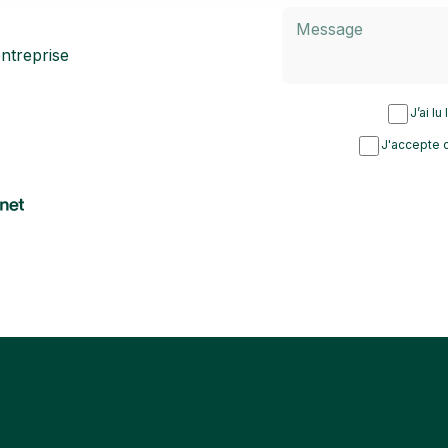
ntreprise
J’ai lu
J'accepte d