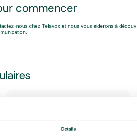
our commencer
actez-nous chez Telavox et nous vous aiderons à découvrir d
munication.
ulaires
SMS à l’appelant
Informez facilement vos clients par SMS
Details
avant, pendant ou après un appel entrant.