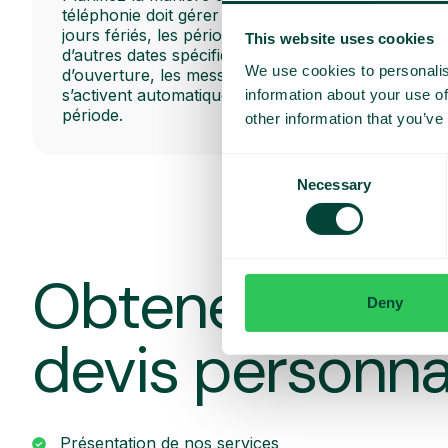
téléphonie doit gérer les appels pendant les
jours fériés, les périodes de vacances et
This website uses cookies
d’autres dates spécifiques. Les heures
We use cookies to personalis
d’ouverture, les messages et les flux d’appels
s’activent automatiquement au début de la
information about your use of
période.
other information that you’ve
Consent
Necessary
Selection
Obtenez une d
Deny
devis personna
Présentation de nos services