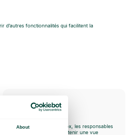
’autres fonctionnalités qui facilitent la
Mon aperçu
Dans l’application Telavox, les responsables
About
et managers peuvent obtenir une vue