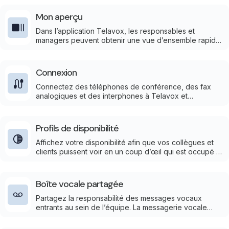
Mon aperçu
Dans l’application Telavox, les responsables et
managers peuvent obtenir une vue d’ensemble rapide
de l’état actuel des effectifs et des files d’attente.
Connexion
Connectez des téléphones de conférence, des fax
analogiques et des interphones à Telavox et
regroupez toute la téléphonie de l’entreprise dans une
application.
Profils de disponibilité
Affichez votre disponibilité afin que vos collègues et
clients puissent voir en un coup d’œil qui est occupé et
qui peut prendre le prochain contact.
Boîte vocale partagée
Partagez la responsabilité des messages vocaux
entrants au sein de l’équipe. La messagerie vocale
partagée rend simple l’écoute et le suivi des messages
pour plusieurs utilisateurs.