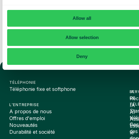
des mises à jour de Telavox.
Envoyer
Allow all
Allow selection
Deny
TÉLÉPHONIE
Téléphonie fixe et softphone
SER
IA
Réc
DE
TÉL
IA
L'ENTREPRISE
Sta
A propos de nous
AI
tél
Offres d'emploi
Assi
Ges
Nouveautés
Ess
des
Durabilité et société
le
don