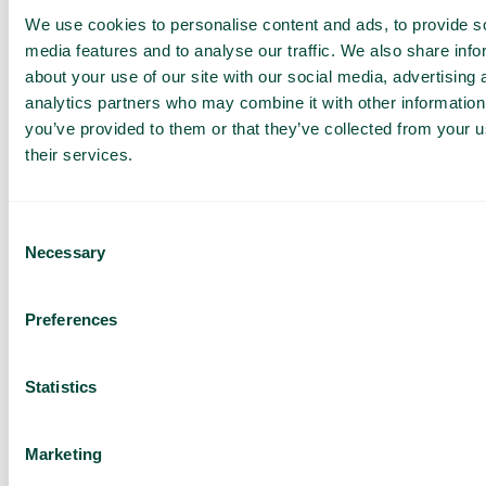
We use cookies to personalise content and ads, to provide s
Obtenez une
media features and to analyse our traffic. We also share info
démo et un
about your use of our site with our social media, advertising 
devis
analytics partners who may combine it with other information
you’ve provided to them or that they’ve collected from your u
personnalisés
their services.
Présentation de nos
services
Devis adapté à votre
Consent
entreprise
Necessary
Selection
Découvrez ce que
Telavox peut apporter à
votre entreprise
Preferences
Basé sur 430 avis
Statistics
J’ai lu la
Politique de
confidentialité
de Telavox et
j’accepte ses conditions.
Marketing
J'accepte de recevoir des
informations marketing et