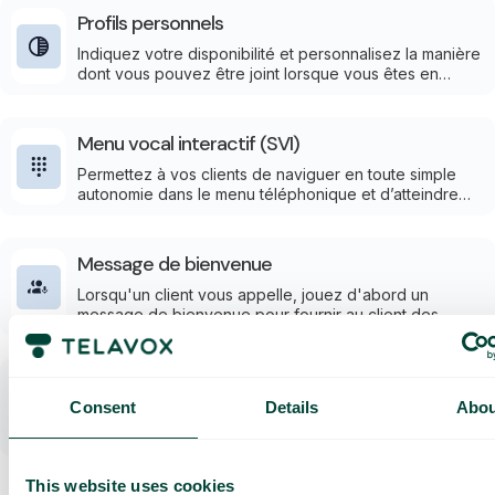
Profils personnels
Indiquez votre disponibilité et personnalisez la manière
dont vous pouvez être joint lorsque vous êtes en
réunion, en pause déjeuner ou en vacances.
Menu vocal interactif (SVI)
Permettez à vos clients de naviguer en toute simple
autonomie dans le menu téléphonique et d’atteindre
directement le bon service. Avec le menu vocal
interactif (SVI), les appels peuvent être redirigés en
fonction du choix du client.
Message de bienvenue
Lorsqu'un client vous appelle, jouez d'abord un
message de bienvenue pour fournir au client des
informations pertinentes et ensuite la possibilité
d’attendre ou d’être rappelé.
Gestion des appels
Consent
Details
Abou
La gestion des appels permet de gérer plusieurs
appels en toute simplicité. Basculez entre les appels
entrants, mettez-les en attente, reprenez les appels de
vos collègues et configurez une musique d’attente.
This website uses cookies
Idéal pour une communication fluide en équipe.