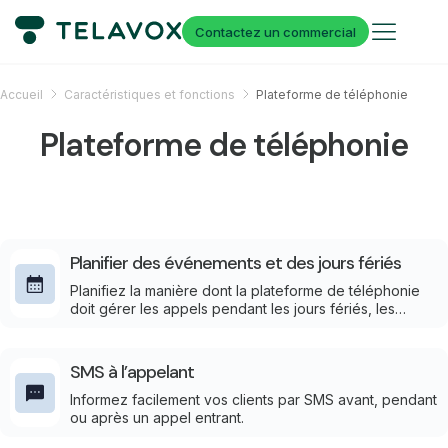
Contactez un commercial
Accueil
Caractéristiques et fonctions
Plateforme de téléphonie
Plateforme de téléphonie
Planifier des événements et des jours fériés
Planifiez la manière dont la plateforme de téléphonie
doit gérer les appels pendant les jours fériés, les
périodes de vacances et d’autres dates spécifiques.
Les heures d’ouverture, les messages et les flux
d’appels s’activent automatiquement au début de la
SMS à l’appelant
période.
Informez facilement vos clients par SMS avant, pendant
ou après un appel entrant.