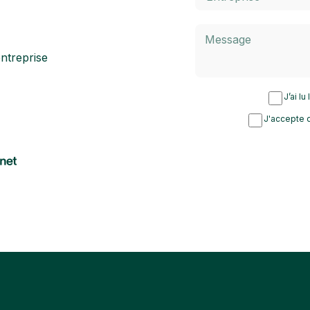
ntreprise
J’ai lu
J'accepte d