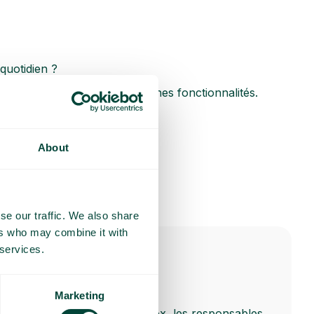
 quotidien ?
ons à démarrer avec les bonnes fonctionnalités.
About
se our traffic. We also share
ers who may combine it with
 services.
Mon aperçu
Marketing
Dans l’application Telavox, les responsables