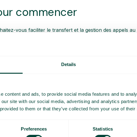
our commencer
aitez-vous faciliter le transfert et la gestion des appels au
actez le service commercial de Telavox et nous vous aider
Details
ulaires
e content and ads, to provide social media features and to analy
 our site with our social media, advertising and analytics partn
 provided to them or that they’ve collected from your use of their
SMS à l’appelant
Preferences
Statistics
Informez facilement vos clients par SMS