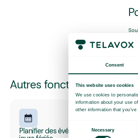
P
Souh
Cont
Consent
Autres fonctionnalités pop
This website uses cookies
We use cookies to personalis
information about your use of
other information that you’ve
Consent
Planifier des événements et des
Necessary
Selection