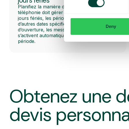
jours fériés
Planifiez la manière dont la plateforme de
téléphonie doit gérer les appels pendant les
jours fériés, les périodes de vacances et
d’autres dates spécifiques. Les heures
Deny
d’ouverture, les messages et les flux d’appels
s’activent automatiquement au début de la
période.
Obtenez une d
devis personna