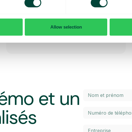
avant, pendant ou après un appel entrant.
Allow selection
émo et un
lisés