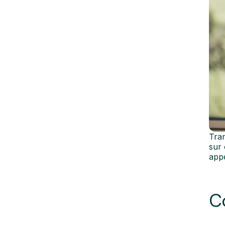
Tran
sur 
appe
C