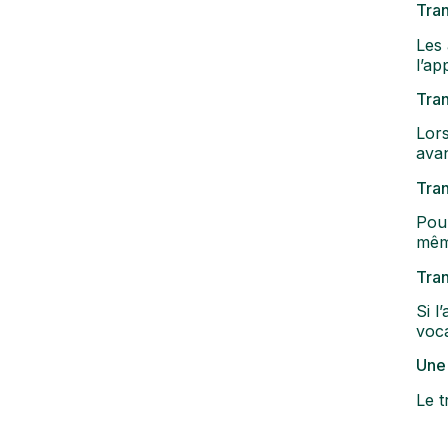
Tran
Les 
l’ap
Tran
Lors
avan
Tran
Pour
même
Tran
Si l
voca
Une 
Le t