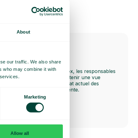
About
se our traffic. We also share
Mon aperçu
ers who may combine it with
Dans l’application Telavox, les responsables
 services.
et managers peuvent obtenir une vue
d’ensemble rapide de l’état actuel des
effectifs et des files d’attente.
Marketing
Allow all