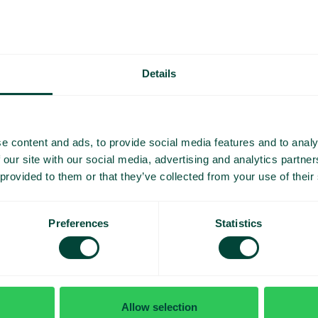
ulaires
Details
e content and ads, to provide social media features and to analy
SMS à l’appelant
 our site with our social media, advertising and analytics partn
Informez facilement vos clients par SMS
 provided to them or that they’ve collected from your use of their
avant, pendant ou après un appel entrant.
Preferences
Statistics
Allow selection