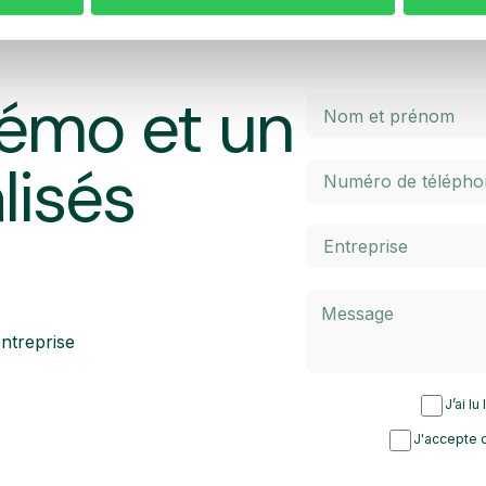
émo et un
lisés
ntreprise
J’ai lu
J'accepte d