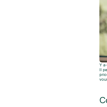
Y a-
Il p
prio
vous
C