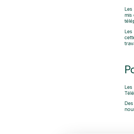
Les 
mis 
télé
Les 
cett
trav
P
Les 
Tél
Des 
nou