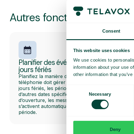
Autres fonctionnalités pop
Consent
This website uses cookies
We use cookies to personalis
Planifier des événements et des
information about your use of
jours fériés
other information that you’ve
Planifiez la manière dont la plateforme de
téléphonie doit gérer les appels pendant les
jours fériés, les périodes de vacances et
Consent
d’autres dates spécifiques. Les heures
Necessary
Selection
d’ouverture, les messages et les flux d’appels
s’activent automatiquement au début de la
période.
Deny