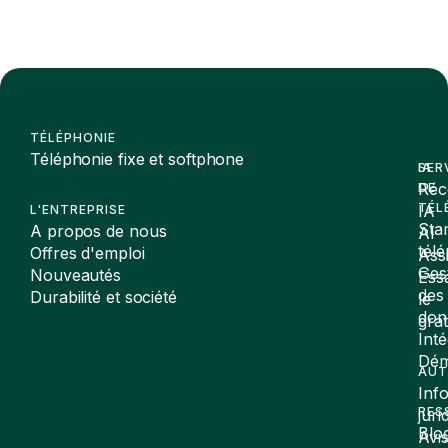
TÉLÉPHONIE
Téléphonie fixe et softphone
SER
IA
Réc
DE
TÉL
IA
L'ENTREPRISE
Sta
A propos de nous
AI
tél
Offres d'emploi
Assi
Ges
Nouveautés
Ess
des
Durabilité et société
le
don
gra
Inté
Dé
AUT
Inf
RES
juri
Blo
Avi