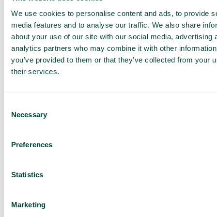
We use cookies to personalise content and ads, to provide s
media features and to analyse our traffic. We also share info
about your use of our site with our social media, advertising 
Mon aperçu
analytics partners who may combine it with other information
Dans l’application Telavox, les responsables et
you’ve provided to them or that they’ve collected from your u
managers peuvent obtenir une vue d’ensemble
their services.
rapide de l’état actuel des effectifs et des files
d’attente.
Consent
Necessary
Selection
Preferences
Obtenez une
Statistics
démo et un
devis
Marketing