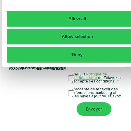
personnalisés
Présentation de nos
services
Allow all
Devis adapté à votre
entreprise
Allow selection
Découvrez ce que
Telavox peut apporter à
votre entreprise
Deny
Basé sur 430 avis
J’ai lu la
Politique de
confidentialité
de Telavox et
j’accepte ses conditions.
J'accepte de recevoir des
informations marketing et
des mises à jour de Telavox.
Envoyer